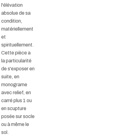
l'élévation
absolue de sa
condition,
matériellement
et
spirituellement.
Cette pièce a
la particularité
de s'exposer en
suite, en
monograme
avec relief, en
carré plus 1 ou
en scupture
posée sur socle
ou à même le
sol.